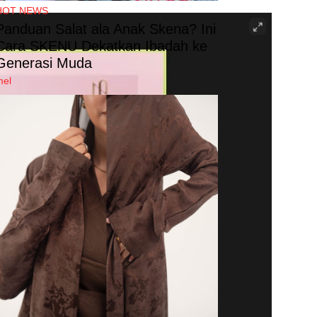
HOT NEWS
Panduan Salat ala Anak Skena? Ini
Cara SKENU Dekatkan Ibadah ke
Generasi Muda
mel