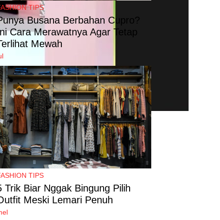
FASHION TIPS
Punya Busana Berbahan Cupro?
Ini Cara Merawatnya Agar Tetap
Terlihat Mewah
ul
FASHION TIPS
5 Trik Biar Nggak Bingung Pilih
Outfit Meski Lemari Penuh
mel