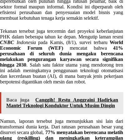
diperebutkan oleh puluhan hingga ratusan pelamar, baik di
sektor formal maupun informal. Kondisi ini diperparah oleh
efisiensi perusahaan dan penyesuaian model bisnis yang
membuat kebutuhan tenaga kerja semakin selektif.
Tekanan tersebut juga tercermin dari proyeksi keberlanjutan
PHK dalam beberapa tahun ke depan. Mengutip laman resmi
CNBC
Indonesia
pada Kamis, (8/1), survei terbaru
World
Economic Forum (WEF)
mencatat bahwa
41%
perusahaan di seluruh dunia mengaku berencana
melakukan pengurangan karyawan secara signifikan
hingga 2030
. Salah satu faktor utama yang mendorong tren
ini adalah meningkatnya penggunaan teknologi otomatisasi
dan kecerdasan buatan (AI), di mana banyak jenis pekerjaan
berpotensi digantikan oleh mesin dan robot.
Baca juga
Canggih! Restu Anggraini Hadirkan
Mantel Teknologi Konduktor Untuk Musim Dingin
Namun, laporan tersebut juga menunjukkan sisi lain dari
transformasi dunia kerja. Dari ratusan perusahaan besar yang
disurvei secara global,
77% menyatakan berencana melatih
ulang (reskilling) dan meningkatkan keterampilan