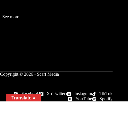
See more
Fashion
Be
a
uty
Lifestyle
Travelogue
Cover Story
Hot News
References
Copyright © 2026 - Scarf Media
Facebook
X (Twitter)
Instagram
TikTok
Translate »
YouTube
Spotify