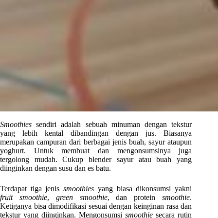
Smoothies
sendiri adalah sebuah minuman dengan tekstur
yang lebih kental dibandingan dengan jus. Biasanya
merupakan campuran dari berbagai jenis buah, sayur ataupun
yoghurt. Untuk membuat dan mengonsumsinya juga
tergolong mudah. Cukup blender sayur atau buah yang
diinginkan dengan susu dan es batu.
Terdapat tiga jenis
smoothies
yang biasa dikonsumsi yakni
fruit
smoothie
,
green smoothie
, dan protein
smoothie
.
Ketiganya bisa dimodifikasi sesuai dengan keinginan rasa dan
tekstur yang diinginkan. Mengonsumsi
smoothie
secara rutin