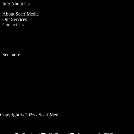
Info About Us
About Scarf Media
Our Services
Contact Us
See more
Fashion
Be
a
uty
Lifestyle
Travelogue
Cover Story
Hot News
References
Copyright © 2026 - Scarf Media