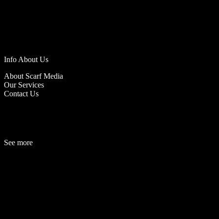
Info About Us
About Scarf Media
Our Services
Contact Us
See more
Fashion
Be
a
uty
Lifestyle
Travelogue
Cover Story
Hot News
References