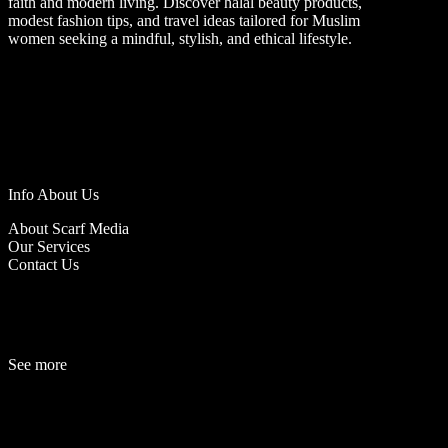
faith and modern living. Discover halal beauty products,
modest fashion tips, and travel ideas tailored for Muslim
women seeking a mindful, stylish, and ethical lifestyle.
Info About Us
About Scarf Media
Our Services
Contact Us
See more
Fashion
Be
a
uty
Lifestyle