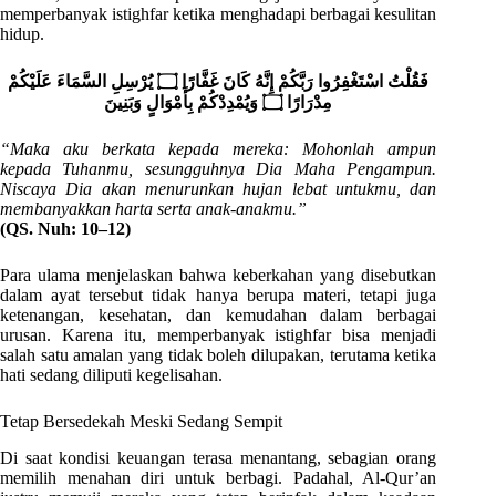
memperbanyak istighfar ketika menghadapi berbagai kesulitan
hidup.
فَقُلْتُ اسْتَغْفِرُوا رَبَّكُمْ إِنَّهُ كَانَ غَفَّارًا ۝ يُرْسِلِ السَّمَاءَ عَلَيْكُمْ
مِدْرَارًا ۝ وَيُمْدِدْكُمْ بِأَمْوَالٍ وَبَنِينَ
“Maka aku berkata kepada mereka: Mohonlah ampun
kepada Tuhanmu, sesungguhnya Dia Maha Pengampun.
Niscaya Dia akan menurunkan hujan lebat untukmu, dan
membanyakkan harta serta anak-anakmu.”
(QS. Nuh: 10–12)
Para ulama menjelaskan bahwa keberkahan yang disebutkan
dalam ayat tersebut tidak hanya berupa materi, tetapi juga
ketenangan, kesehatan, dan kemudahan dalam berbagai
urusan. Karena itu, memperbanyak istighfar bisa menjadi
salah satu amalan yang tidak boleh dilupakan, terutama ketika
hati sedang diliputi kegelisahan.
Tetap Bersedekah Meski Sedang Sempit
Di saat kondisi keuangan terasa menantang, sebagian orang
memilih menahan diri untuk berbagi. Padahal, Al-Qur’an