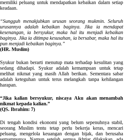
memiliki peluang untuk mendapatkan kebaikan dalam setiap
keadaan.
“Sungguh menakjubkan urusan seorang mukmin. Seluruh
urusannya adalah kebaikan baginya. Jika ia mendapat
kesenangan, ia bersyukur, maka hal itu menjadi kebaikan
baginya. Jika ia ditimpa kesusahan, ia bersabar, maka hal itu
pun menjadi kebaikan baginya.”
(HR. Muslim)
Syukur bukan berarti menutup mata terhadap kesulitan yang
sedang dihadapi. Syukur adalah kemampuan untuk tetap
melihat nikmat yang masih Allah berikan. Sementara sabar
adalah keteguhan untuk terus melangkah tanpa kehilangan
harapan.
“Jika kalian bersyukur, niscaya Aku akan menambah
nikmat kepada kalian.”
(QS. Ibrahim: 7)
Di tengah kondisi ekonomi yang belum sepenuhnya stabil,
seorang Muslim tentu tetap perlu bekerja keras, mencari
peluang, mengelola keuangan dengan bijak, dan berusaha
semampunya. Namun setelah semua ikhtiar dilakukan, ada