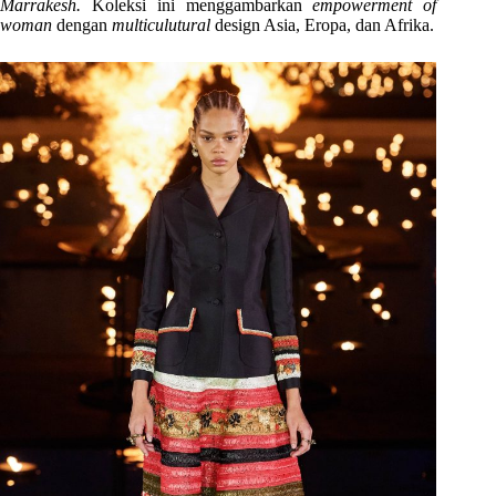
Marrakesh.
Koleksi ini menggambarkan
empowerment of
woman
dengan
multiculutural
design Asia, Eropa, dan Afrika.