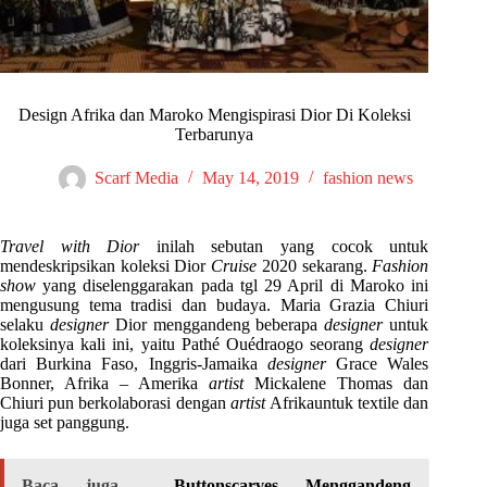
Design Afrika dan Maroko Mengispirasi Dior Di Koleksi
Terbarunya
Scarf Media
May 14, 2019
fashion news
Travel with Dior
inilah sebutan yang cocok untuk
mendeskripsikan koleksi Dior
Cruise
2020 sekarang.
Fashion
show
yang diselenggarakan pada tgl 29 April di Maroko ini
mengusung tema tradisi dan budaya. Maria Grazia Chiuri
selaku
designer
Dior menggandeng beberapa
designer
untuk
koleksinya kali ini, yaitu Pathé Ouédraogo seorang
designer
dari Burkina Faso, Inggris-Jamaika
designer
Grace Wales
Bonner, Afrika – Amerika
artist
Mickalene Thomas dan
Chiuri pun berkolaborasi dengan
artist
Afrikauntuk textile dan
juga set panggung.
Baca juga
Buttonscarves Menggandeng