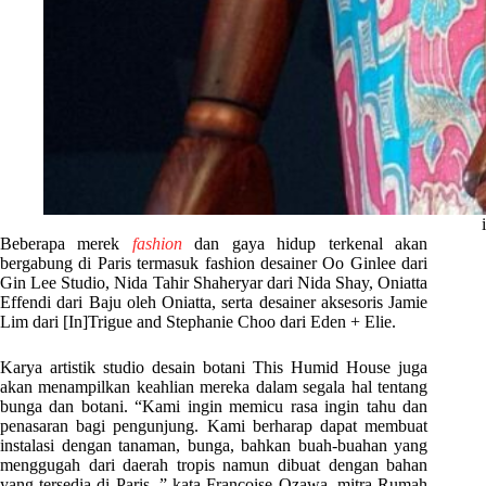
Beberapa merek
fashion
dan gaya hidup terkenal akan
bergabung di Paris termasuk fashion desainer Oo Ginlee dari
Gin Lee Studio, Nida Tahir Shaheryar dari Nida Shay, Oniatta
Effendi dari Baju oleh Oniatta, serta desainer aksesoris Jamie
Lim dari [In]Trigue and Stephanie Choo dari Eden + Elie.
Karya artistik studio desain botani This Humid House juga
akan menampilkan keahlian mereka dalam segala hal tentang
bunga dan botani. “Kami ingin memicu rasa ingin tahu dan
penasaran bagi pengunjung. Kami berharap dapat membuat
instalasi dengan tanaman, bunga, bahkan buah-buahan yang
menggugah dari daerah tropis namun dibuat dengan bahan
yang tersedia di Paris. ” kata Françoise Ozawa, mitra Rumah