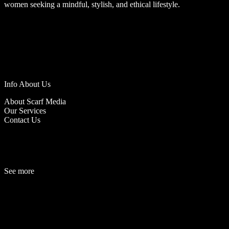
women seeking a mindful, stylish, and ethical lifestyle.
Info About Us
About Scarf Media
Our Services
Contact Us
See more
Fashion
Be
a
uty
Lifestyle
Travelogue
Cover Story