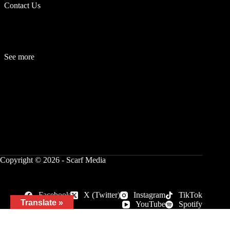
Contact Us
See more
Fashion
Be
a
uty
Lifestyle
Travelogue
Cover Story
Hot News
References
Copyright © 2026 - Scarf Media
Facebook
X (Twitter)
Instagram
TikTok
Translate »
YouTube
Spotify