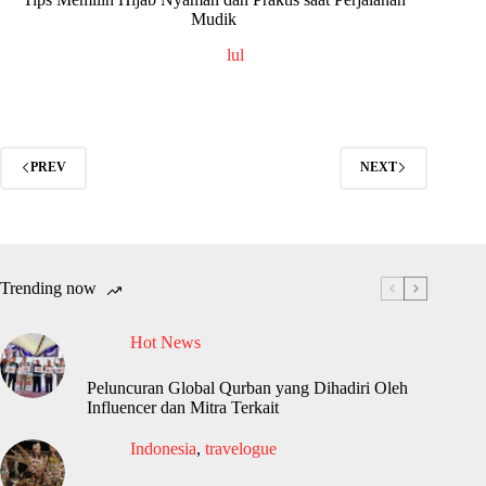
Mudik
lul
PREV
NEXT
Trending now
Hot News
Peluncuran Global Qurban yang Dihadiri Oleh
Influencer dan Mitra Terkait
Indonesia
,
travelogue