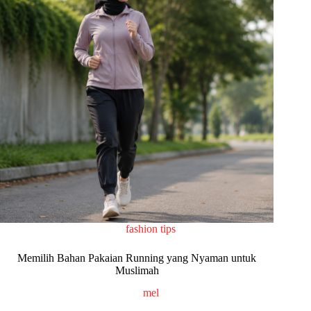
fashion tips
Memilih Bahan Pakaian Running yang Nyaman untuk
Muslimah
mel