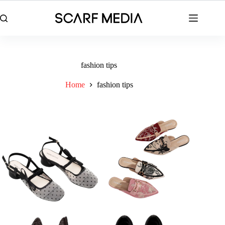
Skip
to
content
fashion tips
Home
fashion tips