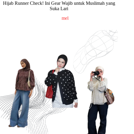
Hijab Runner Check! Ini Gear Wajib untuk Muslimah yang
Suka Lari
mel