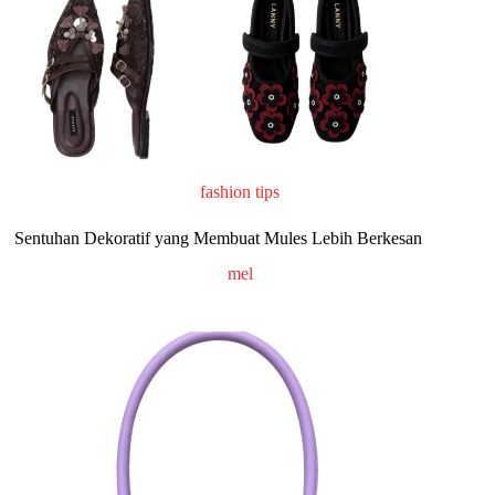
fashion tips
Sentuhan Dekoratif yang Membuat Mules Lebih Berkesan
mel