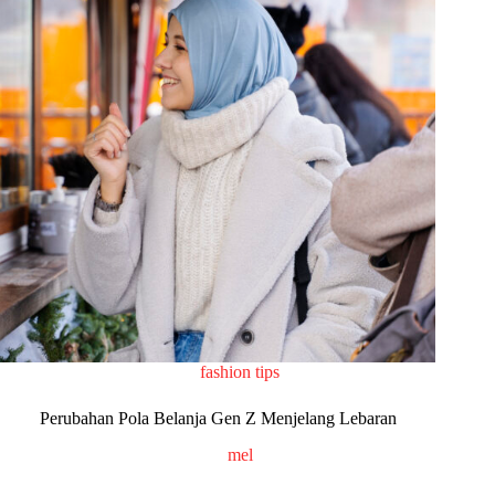
fashion tips
Perubahan Pola Belanja Gen Z Menjelang Lebaran
mel