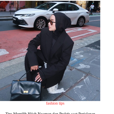
fashion tips
Tips Memilih Hijab Nyaman dan Praktis saat Perjalanan