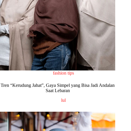
fashion tips
Tren “Kerudung Jahat”, Gaya Simpel yang Bisa Jadi Andalan
Saat Lebaran
lul