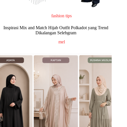
fashion tips
Inspirasi Mix and Match Hijab Outfit Polkadot yang Trend
Dikalangan Selebgram
mel