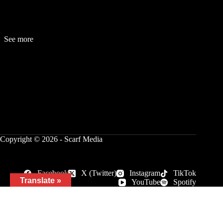
See more
Fashion
Be
a
uty
Lifestyle
Travelogue
Cover Story
Hot News
References
Copyright © 2026 - Scarf Media
Facebook
X (Twitter)
Instagram
TikTok
Translate »
YouTube
Spotify