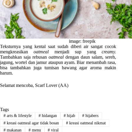
image: freepik
Teksturnya yang kental saat sudah diberi air sangat cocok
mengkreasikan
oatmeal
menjadi sup yang
creamy.
Tambahkan saja rebusan
oatmeal
dengan daun salam, sereh,
jagung, wortel dan jamur ataupun ayam. Biar menambah rasa,
bisa tambahkan juga tumisan bawang agar aroma makin
harum.
Selamat mencoba, Scarf Lover (AA)
Tags
#
arts & lifestyle
#
hidangan
#
hijab
#
hijabers
#
kreasi oatmeal agar tidak bosan
#
kreasi oatmeal nikmat
#
makanan
#
menu
#
viral