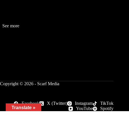
See more
Fashion
Be
a
uty
Lifestyle
Travelogue
Cover Story
Hot News
References
Copyright © 2026 - Scarf Media
Facebook
X (Twitter)
Instagram
TikTok
Translate »
YouTube
Spotify