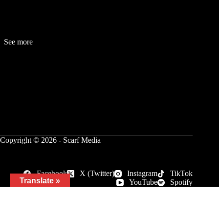
See more
Fashion
Be
a
uty
Lifestyle
Travelogue
Cover Story
Hot News
References
Copyright © 2026 - Scarf Media
Facebook
X (Twitter)
Instagram
TikTok
Translate »
YouTube
Spotify