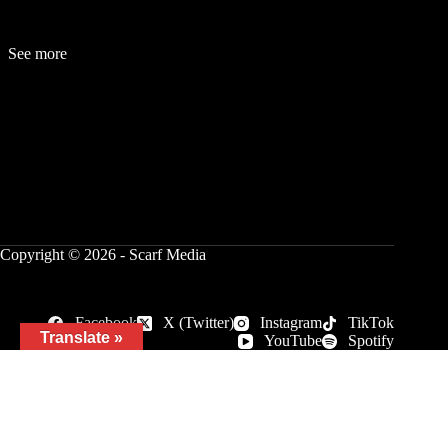
See more
Fashion
Be
a
uty
Lifestyle
Travelogue
Cover Story
Hot News
References
Copyright © 2026 - Scarf Media
Facebook
X (Twitter)
Instagram
TikTok
Translate »
YouTube
Spotify