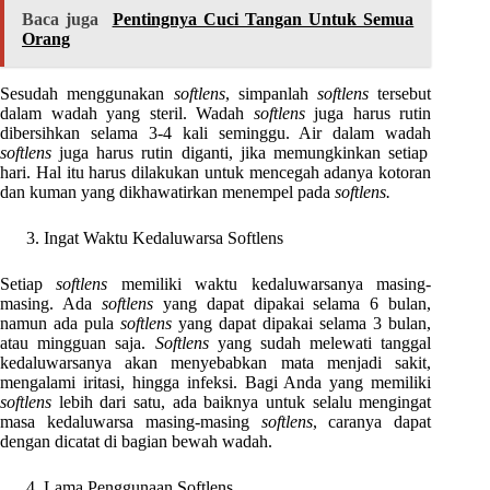
Baca juga
Pentingnya Cuci Tangan Untuk Semua
Orang
Sesudah menggunakan
softlens
, simpanlah
softlens
tersebut
dalam wadah yang steril. Wadah
softlens
juga harus rutin
dibersihkan selama 3-4 kali seminggu. Air dalam wadah
softlens
juga harus rutin diganti, jika memungkinkan setiap
hari. Hal itu harus dilakukan untuk mencegah adanya kotoran
dan kuman yang dikhawatirkan menempel pada
softlens.
Ingat Waktu Kedaluwarsa Softlens
Setiap
softlens
memiliki waktu kedaluwarsanya masing-
masing. Ada
softlens
yang dapat dipakai selama 6 bulan,
namun ada pula
softlens
yang dapat dipakai selama 3 bulan,
atau mingguan saja.
Softlens
yang sudah melewati tanggal
kedaluwarsanya akan menyebabkan mata menjadi sakit,
mengalami iritasi, hingga infeksi. Bagi Anda yang memiliki
softlens
lebih dari satu, ada baiknya untuk selalu mengingat
masa kedaluwarsa masing-masing
softlens
, caranya dapat
dengan dicatat di bagian bewah wadah.
Lama Penggunaan Softlens