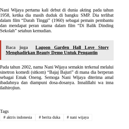
Nani Wijaya pertama kali debut di dunia akting pada tahun
1958, ketika dia masih duduk di bangku SMP. Dia terlibat
dalam film “Darah Tinggi” (1960) sebagai pemain pembantu
dan mendapat peran utama dalam film “Di Balik Dinding
Sekolah” setahun kemudian.
Baca juga
Lagoon Garden Hall Love Story
Menghadirkan Beauty Demo Untuk Pengantin
Pada tahun 2002, nama Nani Wijaya semakin terkenal melalui
sinetron komedi (sitkom) “Bajaj Bajuri” di mana dia berperan
sebagai Emak Oneng. Semoga Nani Wijaya diterima amal
ibadahnya dan diampuni dosa-dosanya. Innalillahi wa inna
ilaihirojiun.
Tags
#
aktris indonesia
#
berita duka
#
nani wijaya