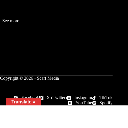
See more
Fashion
Be
a
uty
Lifestyle
Travelogue
Cover Story
Hot News
References
Copyright © 2026 - Scarf Media
Facebook
X (Twitter)
Instagram
TikTok
Translate »
YouTube
Spotify