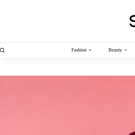
Skip
to
content
Fashion
Beauty