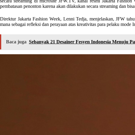
secara streaming di microsite JFW.TV, kanal resmi Jakarta Fashion 
pembatasan penonton karena akan dilakukan secara streaming dan bisa 
Direktur Jakarta Fashion Week, Lenni Tedja, menjelaskan, JFW ta
mana sebagai refleksi dan perayaan atas kreativitas para pelaku mode 
Baca juga
Sebanyak 21 Desainer Fesyen Indonesia Menuju Pa