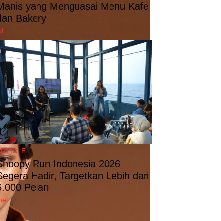
Manis yang Menguasai Menu Kafe
dan Bakery
ul
ARTICLE
Snoopy Run Indonesia 2026
Segera Hadir, Targetkan Lebih dari
6.000 Pelari
mel