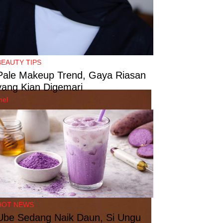
BEAUTY TIPS
Pale Makeup Trend, Gaya Riasan
yang Kian Digemari
mel
HOT NEWS
Ube Sedang Naik Daun, Si Ungu