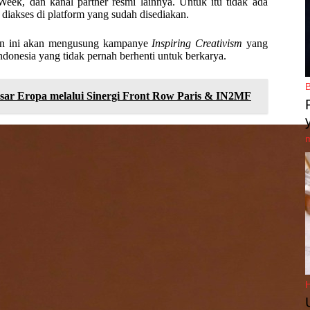
Week, dan kanal partner resmi lainnya. Untuk itu tidak ada
diakses di platform yang sudah disediakan.
hun ini akan mengusung kampanye
Inspiring Creativism
yang
Indonesia yang tidak pernah berhenti untuk berkarya.
sar Eropa melalui Sinergi Front Row Paris & IN2MF