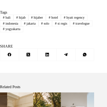
Tags
#
bali
#
hijab
#
hijaber
#
hotel
#
hyatt regency
#
indonesia
#
jakarta
#
solo
#
st regis
#
travelogue
#
yogyakarta
SHARE
Related Posts