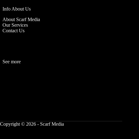
Info About Us
About Scarf Media
Our Services
Contact Us
See more
Fashion
Be
a
uty
Lifestyle
Travelogue
Cover Story
Hot News
References
Copyright © 2026 - Scarf Media