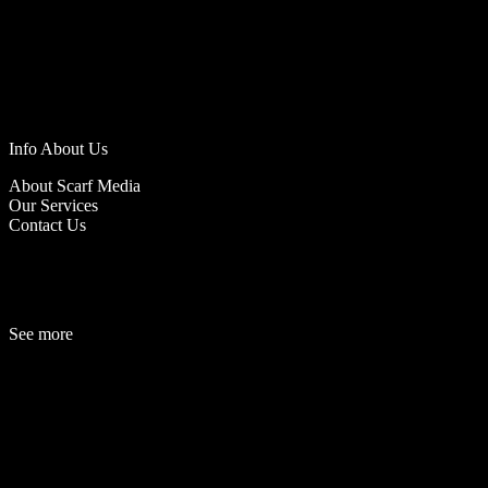
Info About Us
About Scarf Media
Our Services
Contact Us
See more
Fashion
Be
a
uty
Lifestyle
Travelogue
Cover Story
Hot News