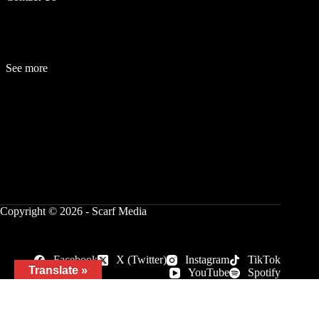
See more
Fashion
Be
a
uty
Lifestyle
Travelogue
Cover Story
Hot News
References
Copyright © 2026 - Scarf Media
Facebook
X (Twitter)
Instagram
TikTok
Translate »
YouTube
Spotify