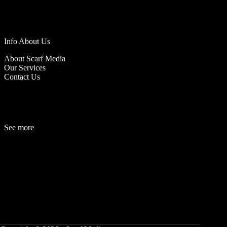
Info About Us
About Scarf Media
Our Services
Contact Us
See more
Fashion
Be
a
uty
Lifestyle
Travelogue
Cover Story
Hot News
References