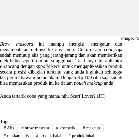
image: ro
Brow mascara
ini mampu mengisi, mengatur dan
menambahkan definisi ke alis anda. Cukup satu
coat
saja
sudah menutup alis yang jarang-jarang dan akan memberikan
efek halus seperti rambut sungguhan. Tak hanya itu, aplikator
dirancang dengan
spoolie
kecil untuk mengaplikasikan produk
secara presisi dibagian tertentu yang anda inginkan sehingga
tak perlu khawatir berantakan. Dengan Rp 109 ribu saja sudah
bisa memasukan produk ini ke dalam
pouch makeup
anda!
Anda tertarik coba yang mana, nih, Scarf Lover? (JH)
Tags
#
Alis
#
brow mascara
#
kosmetik
#
makeup
#
maskara alis
#
produk halal
#
produk lokal