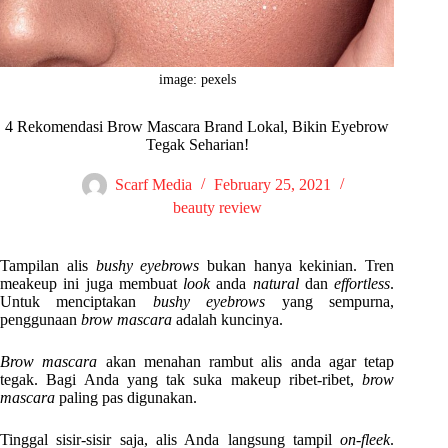
image: pexels
4 Rekomendasi Brow Mascara Brand Lokal, Bikin Eyebrow
Tegak Seharian!
Scarf Media
February 25, 2021
beauty review
Tampilan alis
bushy eyebrows
bukan hanya kekinian. Tren
meakeup ini juga membuat
look
anda
natural
dan
effortless
.
Untuk menciptakan
bushy eyebrows
yang sempurna,
penggunaan
brow mascara
adalah kuncinya.
Brow mascara
akan menahan rambut alis anda agar tetap
tegak. Bagi Anda yang tak suka makeup ribet-ribet,
brow
mascara
paling pas digunakan.
Tinggal sisir-sisir saja, alis Anda langsung tampil
on-fleek
.