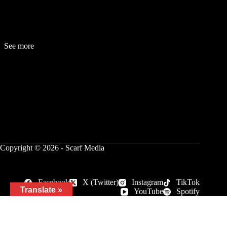
See more
Fashion
Be
a
uty
Lifestyle
Travelogue
Cover Story
Hot News
References
Copyright © 2026 - Scarf Media
Facebook
X (Twitter)
Instagram
TikTok
Translate »
YouTube
Spotify