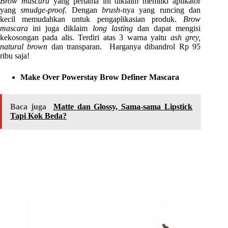
Brow mascara
yang pertama ini diklaim memilki aplikator
yang
smudge-proof
. Dengan
brush
-nya yang runcing dan
kecil memudahkan untuk pengaplikasian produk.
Brow
mascara
ini juga diklaim
long lasting
dan dapat mengisi
kekosongan pada alis. Terdiri atas 3 warna yaitu
ash grey,
natural brown
dan transparan. Harganya dibandrol Rp 95
ribu saja!
Make Over Powerstay Brow Definer Mascara
Baca juga
Matte dan Glossy, Sama-sama Lipstick
Tapi Kok Beda?