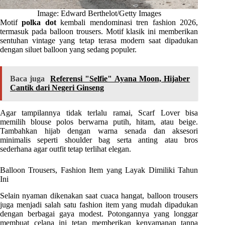
Image: Edward Berthelot/Getty Images
Motif
polka dot
kembali mendominasi tren fashion 2026,
termasuk pada balloon trousers. Motif klasik ini memberikan
sentuhan vintage yang tetap terasa modern saat dipadukan
dengan siluet balloon yang sedang populer.
Baca juga
Referensi "Selfie" Ayana Moon, Hijaber
Cantik dari Negeri Ginseng
Agar tampilannya tidak terlalu ramai, Scarf Lover bisa
memilih blouse polos berwarna putih, hitam, atau beige.
Tambahkan hijab dengan warna senada dan aksesori
minimalis seperti shoulder bag serta anting atau bros
sederhana agar outfit tetap terlihat elegan.
Balloon Trousers, Fashion Item yang Layak Dimiliki Tahun
Ini
Selain nyaman dikenakan saat cuaca hangat, balloon trousers
juga menjadi salah satu fashion item yang mudah dipadukan
dengan berbagai gaya modest. Potongannya yang longgar
membuat celana ini tetap memberikan kenyamanan tanpa