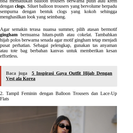
bisa memadukan balloon trousers berwarna putih atau krem
dengan
clogs
. Siluet balloon trousers yang bervolume berpadu
sempurna dengan bentuk clogs yang kokoh sehingga
menghasilkan look yang seimbang.
Agar semakin terasa nuansa summer, pilih atasan bermotif
gingham
bernuansa hitam-putih atau cokelat. Tambahkan
hijab polos berwarna senada agar motif gingham tetap menjadi
pusat perhatian. Sebagai pelengkap, gunakan tas anyaman
atau tote bag berbahan kanvas untuk memberikan kesan
effortless.
Baca juga
5 Inspirasi Gaya Outfit Hijab Dengan
Vest ala Korea
2. Tampil Feminin dengan Balloon Trousers dan Lace-Up
Flats