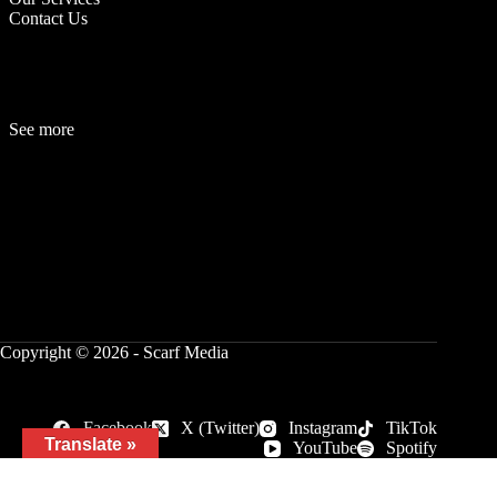
Contact Us
See more
Fashion
Be
a
uty
Lifestyle
Travelogue
Cover Story
Hot News
References
Copyright © 2026 - Scarf Media
Facebook
X (Twitter)
Instagram
TikTok
Translate »
YouTube
Spotify