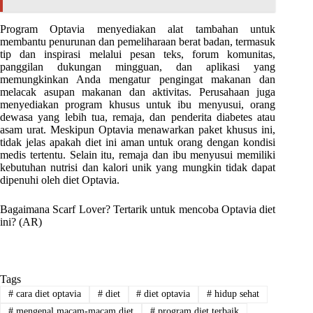
Program Optavia menyediakan alat tambahan untuk
membantu penurunan dan pemeliharaan berat badan, termasuk
tip dan inspirasi melalui pesan teks, forum komunitas,
panggilan dukungan mingguan, dan aplikasi yang
memungkinkan Anda mengatur pengingat makanan dan
melacak asupan makanan dan aktivitas. Perusahaan juga
menyediakan program khusus untuk ibu menyusui, orang
dewasa yang lebih tua, remaja, dan penderita diabetes atau
asam urat. Meskipun Optavia menawarkan paket khusus ini,
tidak jelas apakah diet ini aman untuk orang dengan kondisi
medis tertentu. Selain itu, remaja dan ibu menyusui memiliki
kebutuhan nutrisi dan kalori unik yang mungkin tidak dapat
dipenuhi oleh diet Optavia.
Bagaimana Scarf Lover? Tertarik untuk mencoba Optavia diet
ini? (AR)
Tags
#
cara diet optavia
#
diet
#
diet optavia
#
hidup sehat
#
mengenal macam-macam diet
#
program diet terbaik