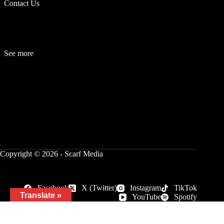
Contact Us
See more
Fashion
Be
a
uty
Lifestyle
Travelogue
Cover Story
Hot News
References
Copyright © 2026 - Scarf Media
Facebook
X (Twitter)
Instagram
TikTok
Translate »
YouTube
Spotify