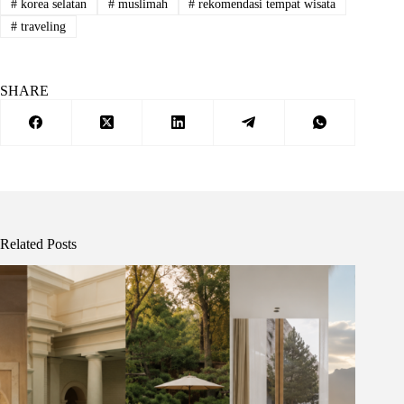
#
korea selatan
#
muslimah
#
rekomendasi tempat wisata
#
traveling
SHARE
Related Posts