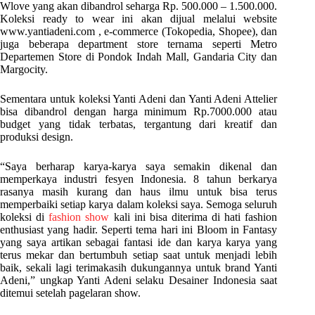
Wlove yang akan dibandrol seharga Rp. 500.000 – 1.500.000.
Koleksi ready to wear ini akan dijual melalui website
www.yantiadeni.com , e-commerce (Tokopedia, Shopee), dan
juga beberapa department store ternama seperti Metro
Departemen Store di Pondok Indah Mall, Gandaria City dan
Margocity.
Sementara untuk koleksi Yanti Adeni dan Yanti Adeni Attelier
bisa dibandrol dengan harga minimum Rp.7000.000 atau
budget yang tidak terbatas, tergantung dari kreatif dan
produksi design.
“Saya berharap karya-karya saya semakin dikenal dan
memperkaya industri fesyen Indonesia. 8 tahun berkarya
rasanya masih kurang dan haus ilmu untuk bisa terus
memperbaiki setiap karya dalam koleksi saya. Semoga seluruh
koleksi di
fashion show
kali ini bisa diterima di hati fashion
enthusiast yang hadir. Seperti tema hari ini Bloom in Fantasy
yang saya artikan sebagai fantasi ide dan karya karya yang
terus mekar dan bertumbuh setiap saat untuk menjadi lebih
baik, sekali lagi terimakasih dukungannya untuk brand Yanti
Adeni,” ungkap Yanti Adeni selaku Desainer Indonesia saat
ditemui setelah pagelaran show.