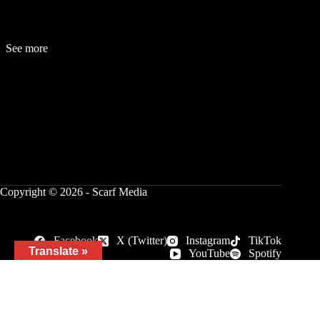
See more
Fashion
Be
a
uty
Lifestyle
Travelogue
Cover Story
Hot News
References
Copyright © 2026 - Scarf Media
Facebook
X (Twitter)
Instagram
TikTok
Translate »
YouTube
Spotify