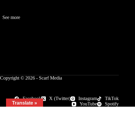
See more
Fashion
Be
a
uty
Lifestyle
Travelogue
Cover Story
Hot News
References
Copyright © 2026 - Scarf Media
Facebook
X (Twitter)
Instagram
TikTok
Translate »
YouTube
Spotify