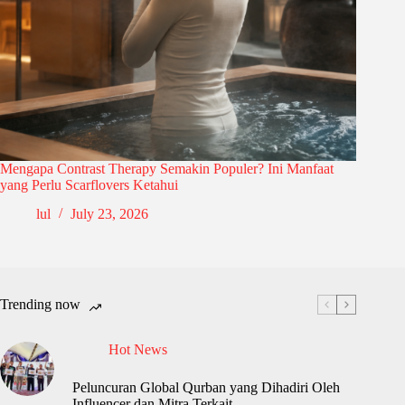
Mengapa Contrast Therapy Semakin Populer? Ini Manfaat
yang Perlu Scarflovers Ketahui
lul
July 23, 2026
Trending now
Hot News
Peluncuran Global Qurban yang Dihadiri Oleh
Influencer dan Mitra Terkait