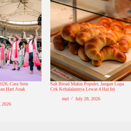
026, Cara Seru
Salt Bread Makin Populer, Jangan Lupa
an Hari Anak
Cek Kehalalannya Lewat 4 Hal Ini
mel
July 28, 2026
, 2026