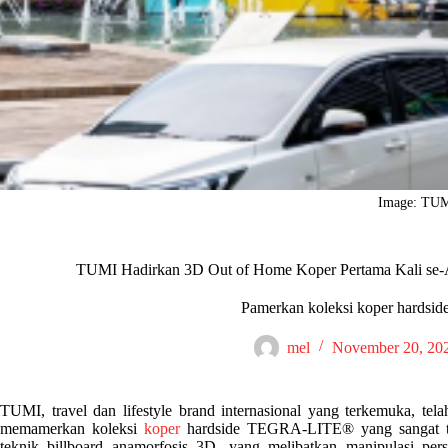
Image: TU
TUMI Hadirkan 3D Out of Home Koper Pertama Kali se-As
Pamerkan koleksi koper hard
mel
November 20, 20
TUMI, travel dan lifestyle brand internasional yang terkemuka, t
memamerkan koleksi
koper
hardside TEGRA-LITE® yang sangat ta
teknik billboard anamorfosis 3D, yang melibatkan manipulasi per