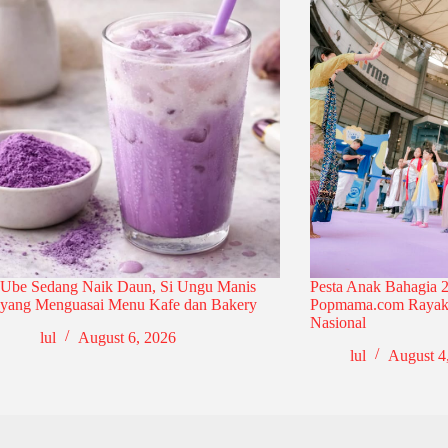
Ube Sedang Naik Daun, Si Ungu Manis
Pesta Anak Bahagia 2
yang Menguasai Menu Kafe dan Bakery
Popmama.com Rayak
Nasional
lul
August 6, 2026
lul
August 4