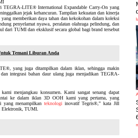
MI
dari TEGRA-LITE® International Expandable Carry-On yang
eninggalkan jejak kehancuran. Tampilan kekuatan dan kinerja
 yang memberikan daya tahan dan kekokohan dalam koleksi
l
ndung penyelamat nyawa, peralatan olahraga pelindung, dan
ul dari TUMI dan eksklusif secara global bagi brand tersebut
 Untuk Temani Liburan Anda
E®, yang juga ditampilkan dalam iklan, sehingga makin
 dan integrasi bahan daur ulang juga menjadikan TEGRA-
ra kami menjangkau konsumen. Kami sangat senang dapat
intai ke dalam iklan 3D OOH kami yang pertama, yang
ggi yang menampilkan
teknologi
inovatif Tegris®,” kata Jill
n Elektronik, TUMI.