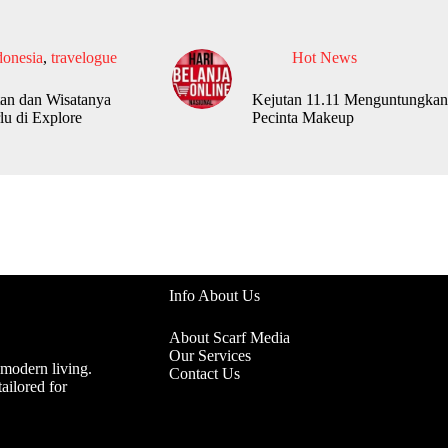
donesia
,
travelogue
Hot News
an dan Wisatanya
Kejutan 11.11 Menguntungkan
lu di Explore
Pecinta Makeup
Info About Us
About Scarf Media
Our Services
 modern living.
Contact Us
ailored for