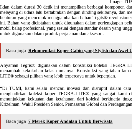
Image: TU
Iklan dalam durasi 30 detik ini menampilkan berbagai komponen 
melayang di udara lalu bertabrakan dengan dinding sekitarnya, dan m
benturan yang mencolok menggambarkan bahan Tegris® revolusioner
ini. Bahan yang diciptakan untuk digunakan dalam perlengkapan peli
mobil balap profesional, yang sesuai dengan standar desain yang ungg
untuk digunakan dalam produk perjalanan dan aksesori.
Baca juga
Rekomendasi Koper Cabin yang Stylish dan Awet
Anyaman Tegris® digunakan dalam konstruksi koleksi TEGRA-LIT
menambah kekokohan kelas dunianya. Konstruksi yang tahan lama
LITE® sebagai pilihan yang lebih terpercaya untuk bepergian.
“Di TUMI, kami selalu mencari inovasi dan disruptif dalam ca
menghadirkan koleksi koper TEGRA-LITE® yang sangat kami c
menunjukkan kekuatan dan ketahanan dari koleksi berkinerja tin
Krizelman, Wakil Presiden Senior, Pemasaran Global dan Perdaganga
Baca juga
7 Merek Koper Andalan Untuk Berwisata