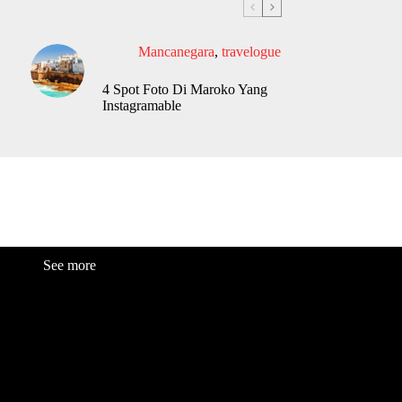
Mancanegara
,
travelogue
4 Spot Foto Di Maroko Yang
Instagramable
See more
Fashion
Be
a
uty
Lifestyle
Travelogue
Cover Story
Hot News
References