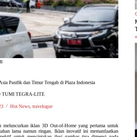
MI
ia Pasifik dan Timur Tengah di Plaza Indonesia
side TUMI TEGRA-LITE
23
Hot News
,
travelogue
elah meluncurkan iklan 3D Out-of-Home yang pertama untuk
han lama namun ringan. Iklan inovatif ini memanfaatkan
spektif untuk menciptakan ilusi gambar tiga dimensi pada