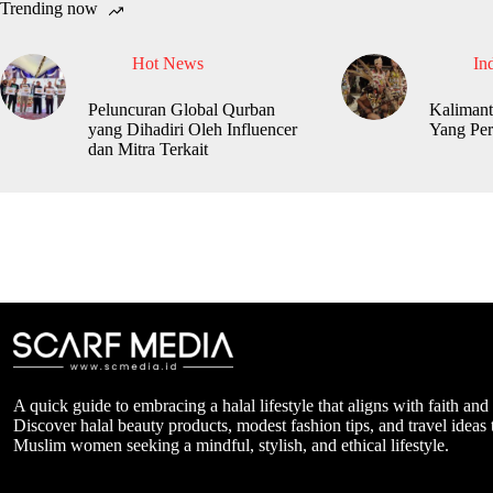
Trending now
Hot News
In
Peluncuran Global Qurban
Kalimant
yang Dihadiri Oleh Influencer
Yang Per
dan Mitra Terkait
A quick guide to embracing a halal lifestyle that aligns with faith and
Discover halal beauty products, modest fashion tips, and travel ideas t
Muslim women seeking a mindful, stylish, and ethical lifestyle.