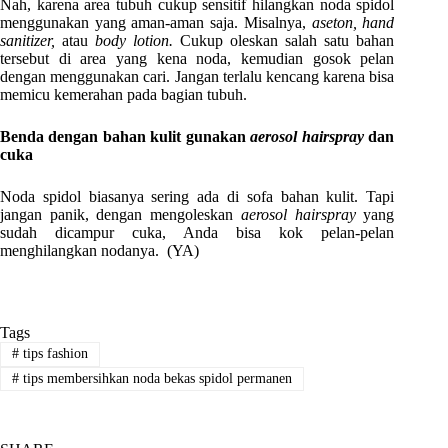
Nah, karena area tubuh cukup sensitif hilangkan noda spidol
menggunakan yang aman-aman saja. Misalnya,
aseton, hand
sanitizer,
atau
body lotion.
Cukup oleskan salah satu bahan
tersebut di area yang kena noda, kemudian gosok pelan
dengan menggunakan cari. Jangan terlalu kencang karena bisa
memicu kemerahan pada bagian tubuh.
Benda dengan bahan kulit gunakan
aerosol hairspray
dan
cuka
Noda spidol biasanya sering ada di sofa bahan kulit. Tapi
jangan panik, dengan mengoleskan
aerosol hairspray
yang
sudah dicampur cuka, Anda bisa kok pelan-pelan
menghilangkan nodanya. (YA)
Tags
#
tips fashion
#
tips membersihkan noda bekas spidol permanen