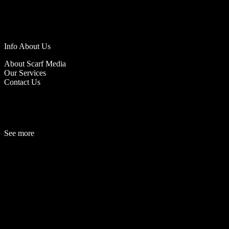
Info About Us
About Scarf Media
Our Services
Contact Us
See more
Fashion
Be
a
uty
Lifestyle
Travelogue
Cover Story
Hot News
References