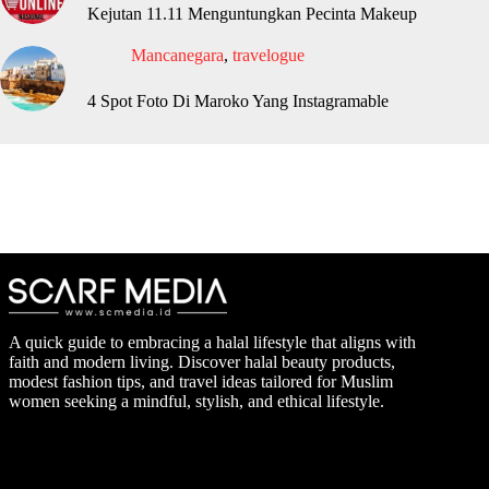
Kejutan 11.11 Menguntungkan Pecinta Makeup
Mancanegara
,
travelogue
4 Spot Foto Di Maroko Yang Instagramable
A quick guide to embracing a halal lifestyle that aligns with
faith and modern living. Discover halal beauty products,
modest fashion tips, and travel ideas tailored for Muslim
women seeking a mindful, stylish, and ethical lifestyle.