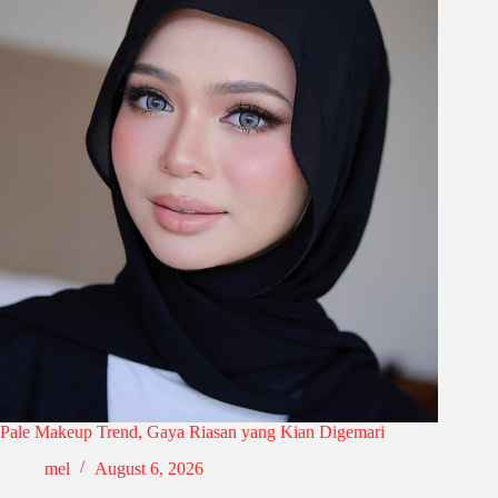
Pale Makeup Trend, Gaya Riasan yang Kian Digemari
mel
August 6, 2026