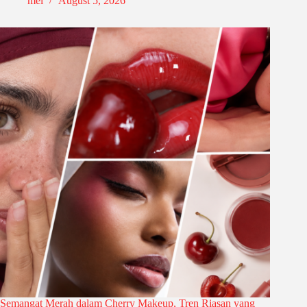
mel
August 5, 2026
Semangat Merah dalam Cherry Makeup, Tren Riasan yang