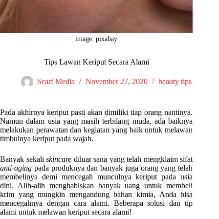
image: pixabay
Tips Lawan Keriput Secara Alami
Scarf Media
November 27, 2020
beauty tips
Pada akhirnya keriput pasti akan dimiliki tiap orang nantinya.
Namun dalam usia yang masih terbilang muda, ada baiknya
melakukan perawatan dan kegiatan yang baik untuk melawan
timbulnya keriput pada wajah.
Banyak sekali
skincare
diluar sana yang telah mengklaim sifat
anti-aging
pada produknya dan banyak juga orang yang telah
membelinya demi mencegah munculnya keriput pada usia
dini. Alih-alih menghabiskan banyak uang untuk membeli
krim yang mungkin mengandung bahan kimia, Anda bisa
mencegahnya dengan cara alami. Beberapa solusi dan tip
alami untuk melawan keriput secara alami!