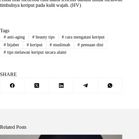
timbulnya keriput pada kulit wajah. (HV)
Tags
#
anti-aging
#
beauty tips
#
cara mengatasi keriput
#
hijaber
#
keriput
#
muslimah
#
penuaan dini
#
tips melawan keriput secara alami
SHARE
Related Posts