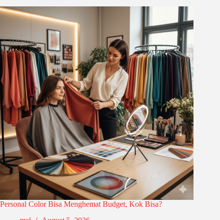
Personal Color Bisa Menghemat Budget, Kok Bisa?