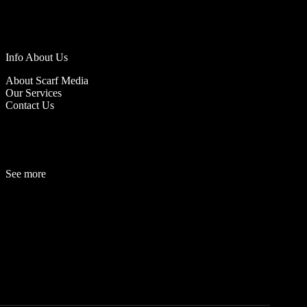
Info About Us
About Scarf Media
Our Services
Contact Us
See more
Fashion
Be
a
uty
Lifestyle
Travelogue
Cover Story
Hot News
References