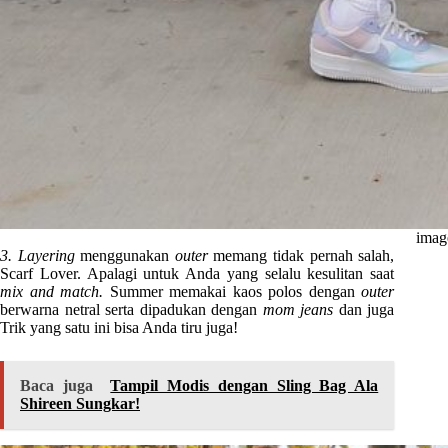
imag
3. Layering
menggunakan
outer
memang tidak pernah salah,
Scarf Lover. Apalagi untuk Anda yang selalu kesulitan saat
mix and match.
Summer memakai kaos polos dengan
outer
berwarna netral serta dipadukan dengan
mom jeans
dan juga
Trik yang satu ini bisa Anda tiru juga!
Baca juga
Tampil Modis dengan Sling Bag Ala
Shireen Sungkar!