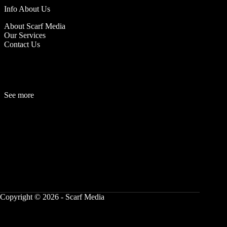
Info About Us
About Scarf Media
Our Services
Contact Us
See more
Fashion
Be
a
uty
Lifestyle
Travelogue
Cover Story
Hot News
References
Copyright © 2026 - Scarf Media