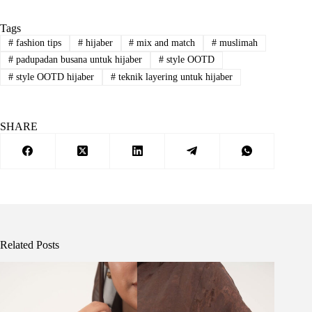
Tags
#
fashion tips
#
hijaber
#
mix and match
#
muslimah
#
padupadan busana untuk hijaber
#
style OOTD
#
style OOTD hijaber
#
teknik layering untuk hijaber
SHARE
Related Posts