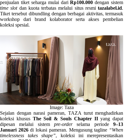
penjualan tiket seharga mulai dari
Rp100.000
dengan sistem
time slot
dan kuota terbatas melalui situs resmi
tazalabel.id
.
Tiket tersebut dibundling dengan berbagai aktivitas, termasuk
workshop dari brand kolaborator serta akses pembelian
koleksi spesial.
Image: Taza
Sejalan dengan narasi pameran, TAZA turut menghadirkan
koleksi khusus
The Soil & Souls Chapter II
yang dapat
dipesan melalui sistem
pre-order
selama periode
9–13
Januari 2026
di lokasi pameran. Mengusung tagline
“When
timelessness takes shape”
, koleksi ini merepresentasikan