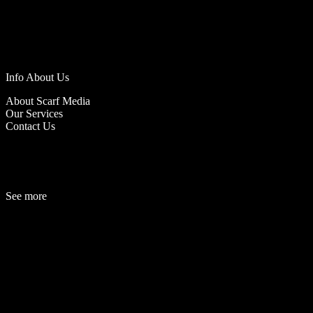
Info About Us
About Scarf Media
Our Services
Contact Us
See more
Fashion
Be
a
uty
Lifestyle
Travelogue
Cover Story
Hot News
References