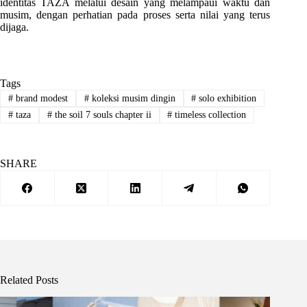
identitas TAZA melalui desain yang melampaui waktu dan
musim, dengan perhatian pada proses serta nilai yang terus
dijaga.
Tags
#
brand modest
#
koleksi musim dingin
#
solo exhibition
#
taza
#
the soil 7 souls chapter ii
#
timeless collection
SHARE
Related Posts