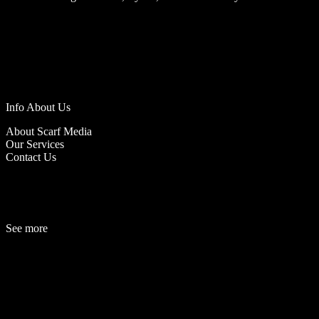
Info About Us
About Scarf Media
Our Services
Contact Us
See more
Fashion
Be
a
uty
Lifestyle
Travelogue
Cover Story
Hot News