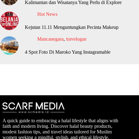
Kalimantan dan Wisatanya Yang Perlu di Explore
Hot News
Kejutan 11.11 Menguntungkan Pecinta Makeup
Mancanegara
,
travelogue
4 Spot Foto Di Maroko Yang Instagramable
A quick guide to embracing a halal lifestyle that aligns with
faith and modern living. Discover halal beauty products,
modest fashion tips, and travel ideas tailored for Muslim
women seeking a mindful, stylish, and ethical lifestyle.