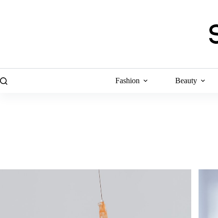
Skip
to
content
Fashion
Beauty