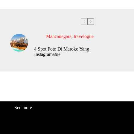
Mancanegara
,
travelogue
4 Spot Foto Di Maroko Yang
Instagramable
See more
Fashion
Be
a
uty
Lifestyle