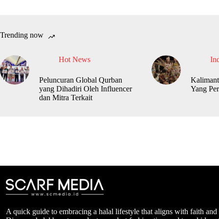
Trending now
Hot News
In
Peluncuran Global Qurban
Kalimant
yang Dihadiri Oleh Influencer
Yang Per
dan Mitra Terkait
A quick guide to embracing a halal lifestyle that aligns with faith and