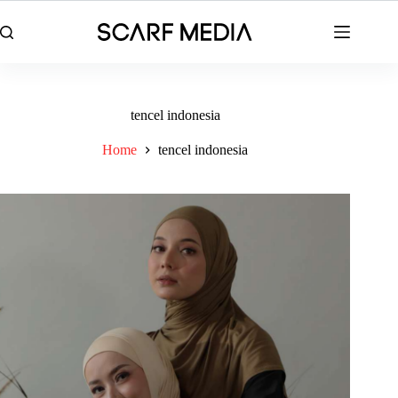
Skip
to
content
tencel indonesia
Home
tencel indonesia