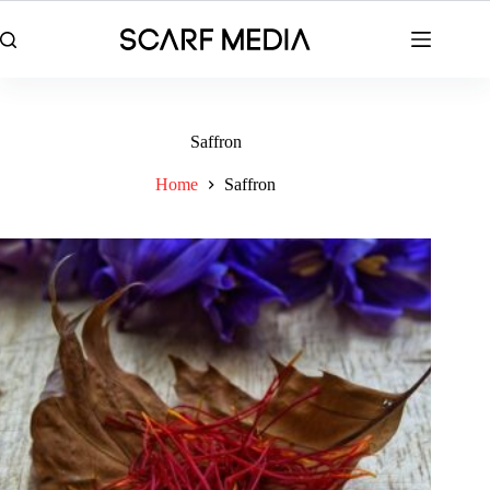
Skip
to
content
Saffron
Home
Saffron