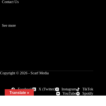
Contact Us
See more
Fashion
Be
a
uty
Lifestyle
Travelogue
Cover Story
Hot News
References
Copyright © 2026 - Scarf Media
Facebook
X (Twitter)
Instagram
TikTok
Translate »
YouTube
Spotify