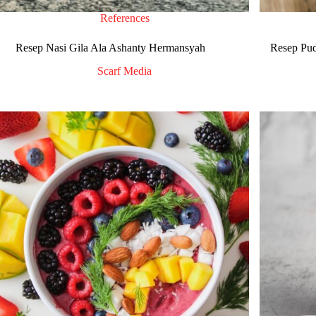
References
Resep Nasi Gila Ala Ashanty Hermansyah
Resep Pud
Scarf Media