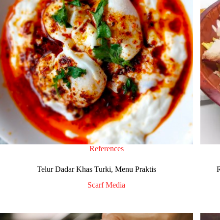
References
Telur Dadar Khas Turki, Menu Praktis
Scarf Media