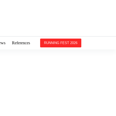
ews
References
RUNNING FEST 2026