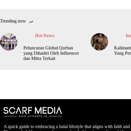
Trending now
Hot News
In
Peluncuran Global Qurban
Kalimant
yang Dihadiri Oleh Influencer
Yang Per
dan Mitra Terkait
A quick guide to embracing a halal lifestyle that aligns with faith and