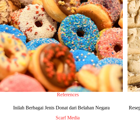
References
Inilah Berbagai Jenis Donat dari Belahan Negara
Resep
Scarf Media