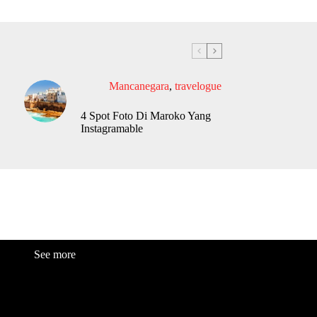
Mancanegara
,
travelogue
4 Spot Foto Di Maroko Yang
Instagramable
See more
Fashion
Be
a
uty
Lifestyle