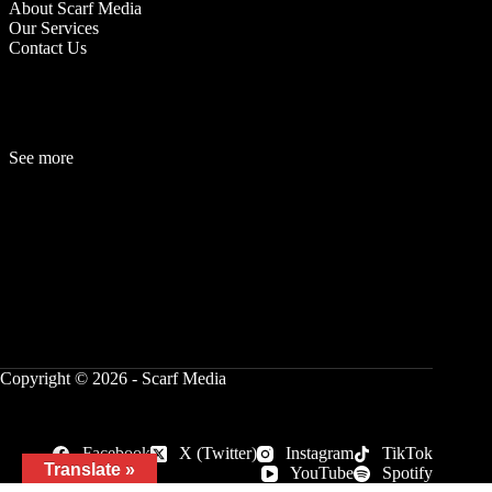
About Scarf Media
Our Services
Contact Us
See more
Fashion
Be
a
uty
Lifestyle
Travelogue
Cover Story
Hot News
References
Copyright © 2026 - Scarf Media
Facebook
X (Twitter)
Instagram
TikTok
Translate »
YouTube
Spotify