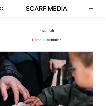
Skip
to
content
rasulullah
Home
rasulullah