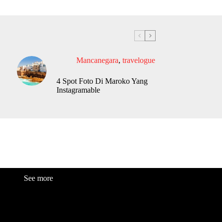
Mancanegara
,
travelogue
4 Spot Foto Di Maroko Yang
Instagramable
See more
Fashion
Be
a
uty
Lifestyle