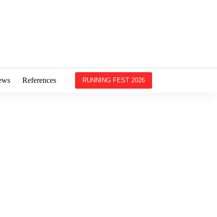
ews
References
RUNNING FEST 2026