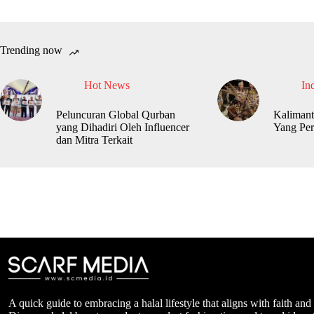
Trending now
Hot News
In
Peluncuran Global Qurban
Kalimant
yang Dihadiri Oleh Influencer
Yang Per
dan Mitra Terkait
A quick guide to embracing a halal lifestyle that aligns with faith and