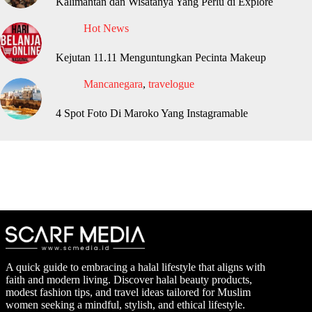
Kalimantan dan Wisatanya Yang Perlu di Explore
Hot News
Kejutan 11.11 Menguntungkan Pecinta Makeup
Mancanegara
,
travelogue
4 Spot Foto Di Maroko Yang Instagramable
A quick guide to embracing a halal lifestyle that aligns with
faith and modern living. Discover halal beauty products,
modest fashion tips, and travel ideas tailored for Muslim
women seeking a mindful, stylish, and ethical lifestyle.