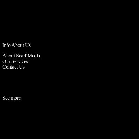
Info About Us
About Scarf Media
Our Services
Contact Us
See more
Fashion
Be
a
uty
Lifestyle
Travelogue
Cover Story
Hot News