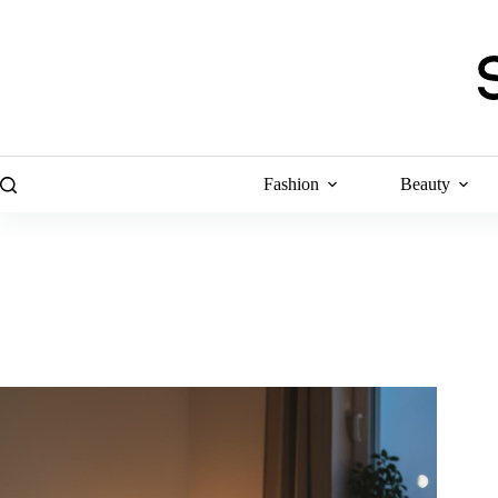
Skip
to
content
Fashion
Beauty