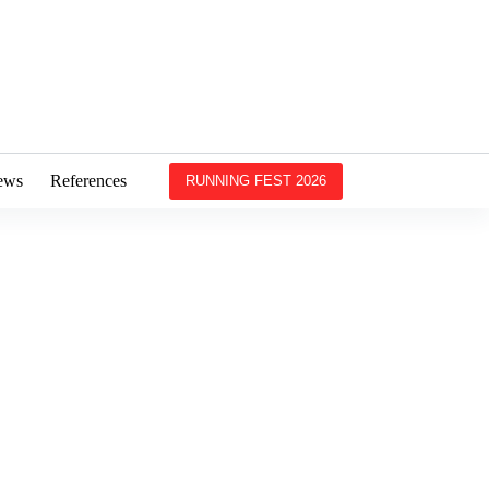
ews
References
RUNNING FEST 2026