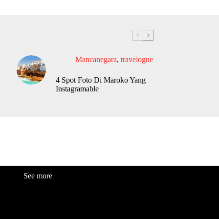
Mancanegara
,
travelogue
4 Spot Foto Di Maroko Yang
Instagramable
See more
Fashion
Be
a
uty
Lifestyle