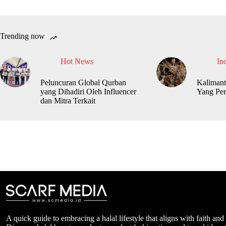
Trending now
Hot News
In
Peluncuran Global Qurban
Kalimant
yang Dihadiri Oleh Influencer
Yang Per
dan Mitra Terkait
A quick guide to embracing a halal lifestyle that aligns with faith and