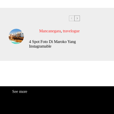
Mancanegara
,
travelogue
4 Spot Foto Di Maroko Yang
Instagramable
See more
Fashion
Be
a
uty
Lifestyle