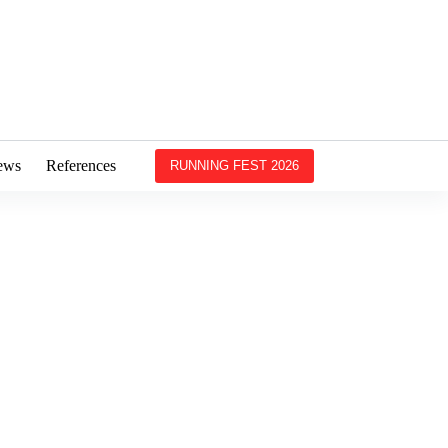
ews
References
RUNNING FEST 2026