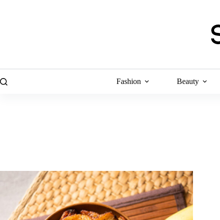
Skip
to
content
Fashion
Beauty