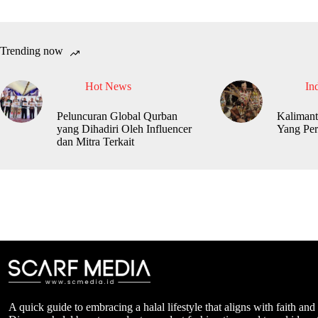
Trending now
Hot News
In
Peluncuran Global Qurban
Kalimant
yang Dihadiri Oleh Influencer
Yang Per
dan Mitra Terkait
A quick guide to embracing a halal lifestyle that aligns with faith and