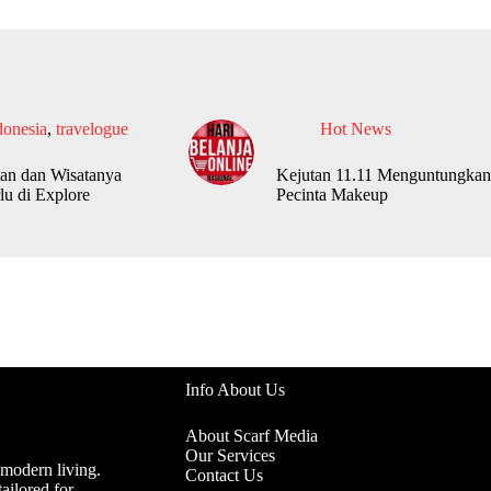
donesia
,
travelogue
Hot News
an dan Wisatanya
Kejutan 11.11 Menguntungkan
lu di Explore
Pecinta Makeup
Info About Us
About Scarf Media
Our Services
 modern living.
Contact Us
ailored for