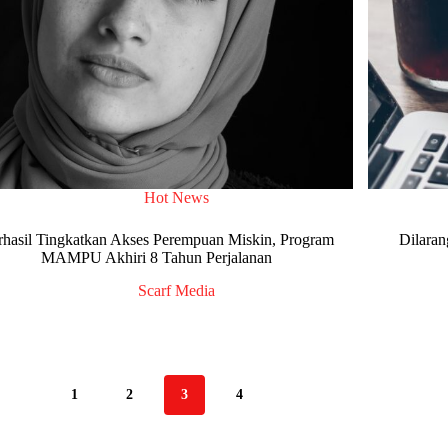
Hot News
rhasil Tingkatkan Akses Perempuan Miskin, Program
Dilara
MAMPU Akhiri 8 Tahun Perjalanan
Scarf Media
1
2
3
4