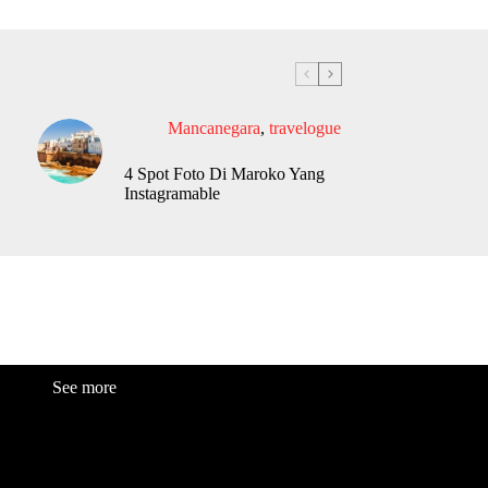
Mancanegara
,
travelogue
4 Spot Foto Di Maroko Yang
Instagramable
See more
Fashion
Be
a
uty
Lifestyle