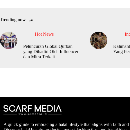
Trending now
Hot News
In
Peluncuran Global Qurban
Kalimant
yang Dihadiri Oleh Influencer
Yang Per
dan Mitra Terkait
A quick guide to embracing a halal lifestyle that aligns with faith and
Discover halal beauty products, modest fashion tips, and travel ideas t