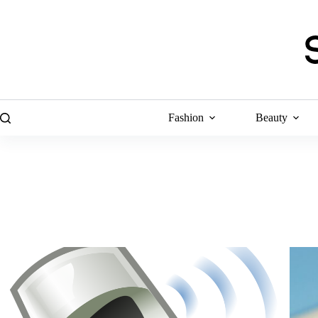
Skip
to
content
Fashion
Beauty