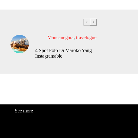
Mancanegara
,
travelogue
4 Spot Foto Di Maroko Yang
Instagramable
See more
Fashion
Be
a
uty
Lifestyle