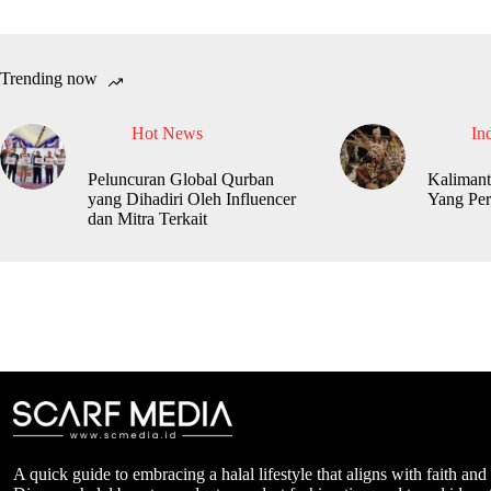
Trending now
Hot News
In
Peluncuran Global Qurban
Kalimant
yang Dihadiri Oleh Influencer
Yang Per
dan Mitra Terkait
A quick guide to embracing a halal lifestyle that aligns with faith and