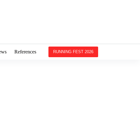
ews
References
RUNNING FEST 2026