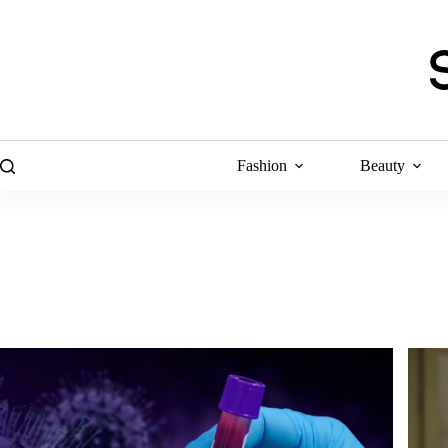
Skip
to
content
Fashion
Beauty