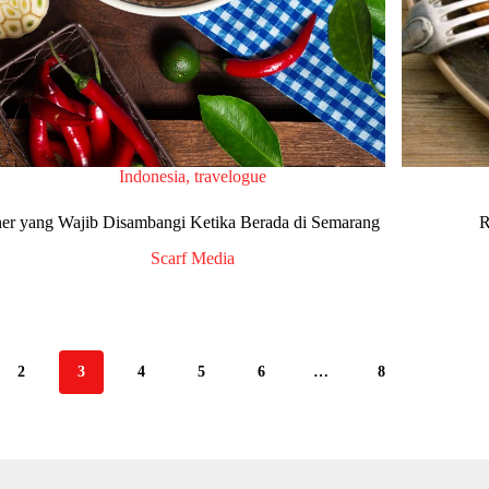
Indonesia
,
travelogue
ner yang Wajib Disambangi Ketika Berada di Semarang
R
Scarf Media
2
3
4
5
6
…
8