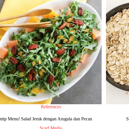
References
Intip Menu! Salad Jeruk dengan Arugula dan Pecan
S
Scarf Media