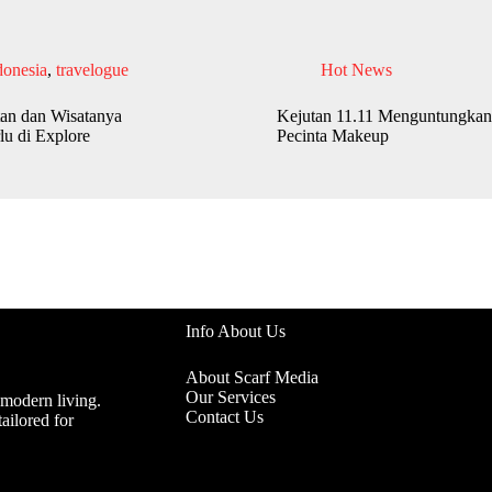
donesia
,
travelogue
Hot News
an dan Wisatanya
Kejutan 11.11 Menguntungkan
lu di Explore
Pecinta Makeup
Info About Us
About Scarf Media
Our Services
 modern living.
Contact Us
ailored for