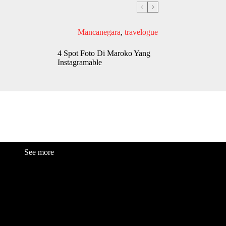
Mancanegara
,
travelogue
4 Spot Foto Di Maroko Yang
Instagramable
See more
Fashion
Be
a
uty
Lifestyle
Travelogue
Cover Story
Hot News