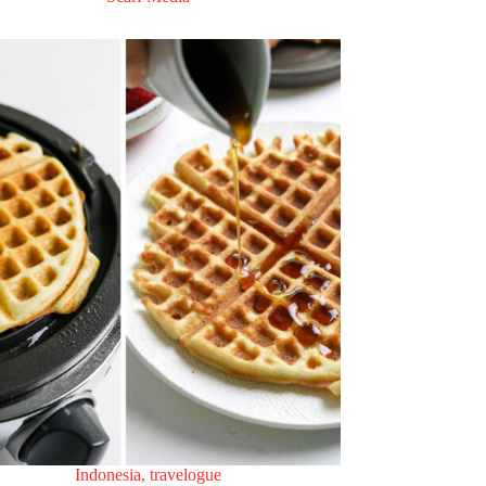
Indonesia
,
travelogue