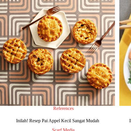
References
Inilah! Resep Pai Appel Kecil Sangat Mudah
Scarf Media