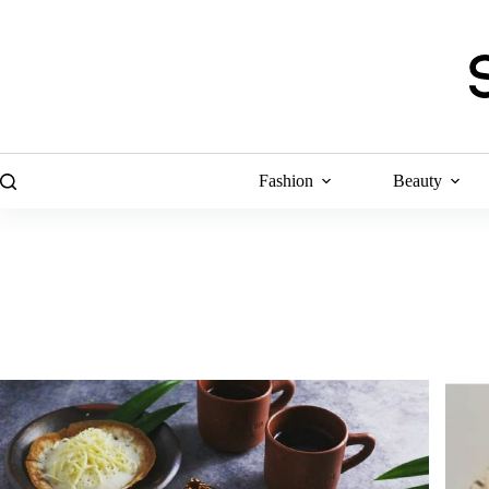
Skip
to
content
Fashion
Beauty